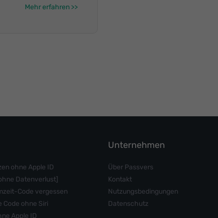
Mehr erfahren
Unternehmen
zen ohne Apple ID
Über Passvers
ohne Datenverlust]
Kontakt
rmzeit-Code vergessen
Nutzungsbedingungen
 Code ohne Siri
Datenschutz
hne Apple ID