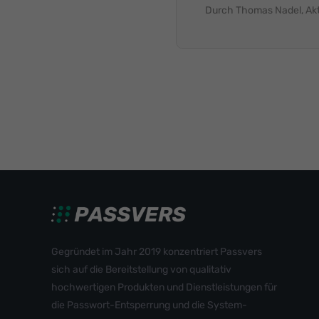
Durch Thomas Nadel, Aktu
Gegründet im Jahr 2019 konzentriert Passvers
sich auf die Bereitstellung von qualitativ
hochwertigen Produkten und Dienstleistungen für
die Passwort-Entsperrung und die System-