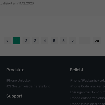
alisiert am 11.12.2023
<
1
2
3
4
5
6
>
Zu
Produkte
Beliebt
iPhone Unlocker
iPhone/iPad zurückset
iOS Systemwiederherstellung
iPhone Code knacken [
Lösungen zur Bildschi
Support
iPhone entsperren ohne
iPhone zurücksetzen o