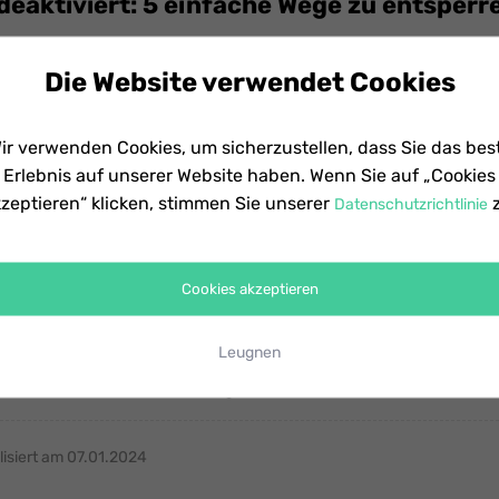
 deaktiviert: 5 einfache Wege zu entsperr
rt? Keine Sorge! Hier erfahren Sie 5 effektive Lösungen, damit
Die Website verwendet Cookies
 wieder entsperren können!
ir verwenden Cookies, um sicherzustellen, dass Sie das bes
iert am 11.01.2024
Erlebnis auf unserer Website haben. Wenn Sie auf „Cookies
zeptieren“ klicken, stimmen Sie unserer
z
Datenschutzrichtlinie
Cookies akzeptieren
-ID Prüfung fehlgeschlagen - 11 Methode
Leugnen
ID fehlgeschlagen? Ein unbekannter Fehler ist aufgetreten?
de und elf hilfreiche Lösungen.
lisiert am 07.01.2024