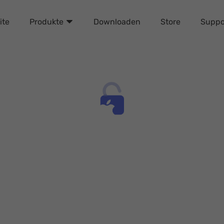
ite
Downloaden
Store
Suppo
Produkte
iPhone Unlocker Tipps
um Entsperren verschiedener Arten von Sperren 