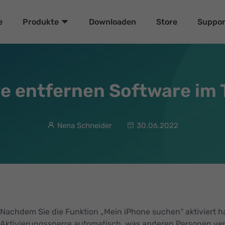
e
Downloaden
Store
Suppor
Produkte
re entfernen Software im 
Nena Schneider
30.06.2022
Nachdem Sie die Funktion „Mein iPhone suchen“ aktiviert ha
Aktivierungssperre automatisch, was anderen Personen verh