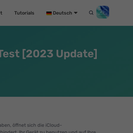
t
Tutorials
Deutsch
Test [2023 Update]
ben, öffnet sich die iCloud-
indert, Ihr Gerät zu benutzen und auf Ihre