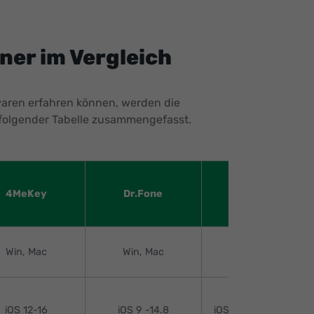
ner im Vergleich
waren erfahren können, werden die
 folgender Tabelle zusammengefasst.
4MeKey
Dr.Fone
iMobie
Win, Mac
Win, Mac
Win, Mac
iOS 12-16
iOS 9 -14.8
iOS 12.3 oder höher