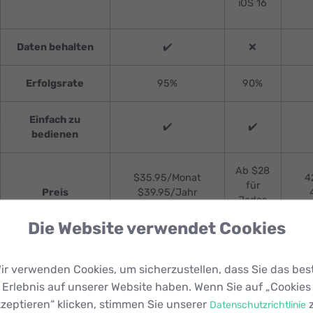
iOS 16
Daten behalten
✔️
❌
Erfolgsrate
95%
90%
Einfach zu
✔️
✔️
bedienen
Ab $28
$35.95/Monat
4
für
Preis
$39.95/Jahr
Jedes
$49.95/Lebenslang
59,
Gerät
Die Website verwendet Cookies
ir verwenden Cookies, um sicherzustellen, dass Sie das bes
Von der Tabelle kann man einfach eine geeignete Software
Erlebnis auf unserer Website haben. Wenn Sie auf „Cookies
Meinung in Vergleich zu anderen Programmen besser.
zeptieren“ klicken, stimmen Sie unserer
z
Datenschutzrichtlinie