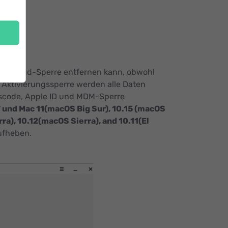
ach iCloud-Sperre entfernen kann, obwohl
Aktivierungssperre werden alle Daten
asscode, Apple ID und MDM-Sperre
und Mac 11(macOS Big Sur), 10.15 (macOS
ra), 10.12(macOS Sierra), and 10.11(El
ufheben.