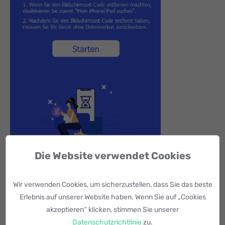
Die Website verwendet Cookies
Schritt 4.
Warten Sie einfach ein paar Minuten, bis der
Wir verwenden Cookies, um sicherzustellen, dass Sie das beste
Prozess abgeschlossen ist. Danach werden alle
Erlebnis auf unserer Website haben. Wenn Sie auf „Cookies
Einstellungen auf Ihrem iPhone zurückgesetzt. Das
akzeptieren“ klicken, stimmen Sie unserer
Programm gewährleistet Ihnen das Zurücksetzen Ihres
Datenschutzrichtlinie
zu.