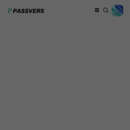
[2024] iPhone
Aktivierungssperre
umgehen mit 6
praktische Wege
Venus
20.06.2023