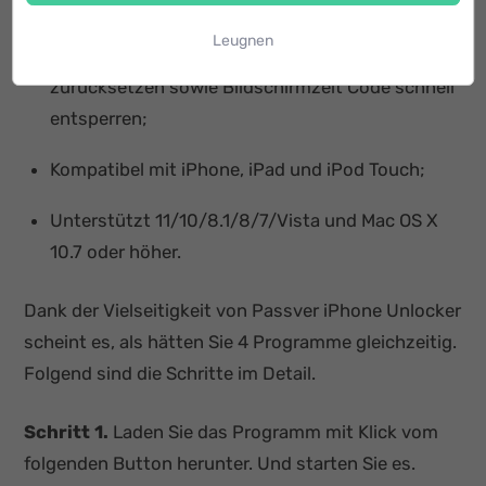
ID und Face ID entfernen;
Leugnen
Apple ID ohne Passwort löschen und
zurücksetzen sowie Bildschirmzeit Code schnell
entsperren;
Kompatibel mit iPhone, iPad und iPod Touch;
Unterstützt 11/10/8.1/8/7/Vista und Mac OS X
10.7 oder höher.
Dank der Vielseitigkeit von Passver iPhone Unlocker
scheint es, als hätten Sie 4 Programme gleichzeitig.
Folgend sind die Schritte im Detail.
Schritt 1.
Laden Sie das Programm mit Klick vom
folgenden Button herunter. Und starten Sie es.