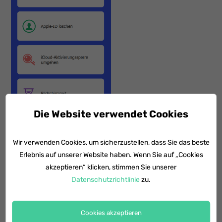
Die Website verwendet Cookies
Wir verwenden Cookies, um sicherzustellen, dass Sie das beste
Es hat noch andere herausragende Funktionen:
Erlebnis auf unserer Website haben. Wenn Sie auf „Cookies
akzeptieren“ klicken, stimmen Sie unserer
Mit Klicks iPhone Aktivierungssperre ohne Apple
Datenschutzrichtlinie
zu.
ID einfach umzugehen;
Sperrcode wie 4- / 6-stelliger Passcode, Touch
Cookies akzeptieren