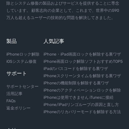
除とシステム修復の製品およびサービスを提供することに専念
しています。 顧客志向の企業として、これまで、世界中の590
万人も超えるユーザーの技術的な問題を解決してきました。
製品
人気記事
iPhoneロック解除
iPhone・iPad画面ロックを解除する裏ワザ
iOSシステム修復
iPhone画面ロック解除ソフトおすすめTOP5
iPadのパスコードを解除する裏ワザ
サポート
iPhoneスクリーンタイムを解除する裏ワザ
iPhoneの機能制限を解除する裏ワザ
サポートセンター
iPhoneのアクティベーションロックを解除
活用記事
iPhoneは使用できません iTunesに接続
FAQs
iPhone/iPadリンゴループの原因と直し方
返金ポリシー
iPhoneのリカバリーモードを解除する方法