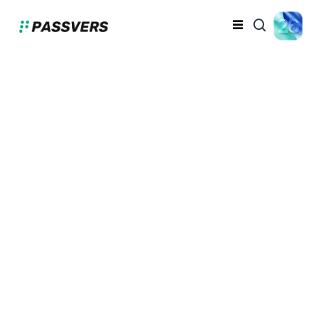
Apple IDアカウントを
安全に削除する方法と注
意点を解説！
【iPhone・iPad・
iOS】
芹沢 琴音
2024-09-12