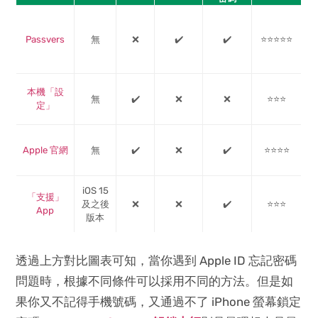
Passvers
無
❌
✔️
✔️
⭐⭐⭐⭐⭐
本機「設
無
✔️
❌
❌
⭐⭐⭐
定」
Apple 官網
無
✔️
❌
✔️
⭐⭐⭐⭐
iOS 15
「支援」
及之後
❌
❌
✔️
⭐⭐⭐
App
版本
透過上方對比圖表可知，當你遇到 Apple ID 忘記密碼
問題時，根據不同條件可以採用不同的方法。但是如
果你又不記得手機號碼，又通過不了 iPhone 螢幕鎖定