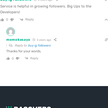
Service is helpful in growing followers. Big Ups to the
Developers!
Reply
0
momokasaya
2 years ago
Reply to
buy ig followers
Thanks for your words.
Reply
0