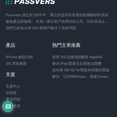
Passvers 成立於 2019 年，專註於提供高質量的密碼解鎖和系統
修復產品和服務。 作為一家以客戶為導向的公司，到目前為止，
我們已經為全球 590 萬用戶解決了技術問題。
產品
熱門文章推薦
iPhone 解鎖大師
從舊 iOS 設備強制刪除 AppleID
iOS 系統修復
解決 iPad 螢幕沒反應無法開機
如何將 iOS 15/16 降版本回復到舊版
支援
解決「已停用iPhone，連接iTunes」
支援中心
部落格
2
常見問題
退款政策