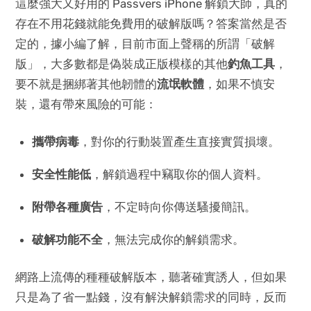
這麼強大又好用的 Passvers iPhone 解鎖大師，真的
存在不用花錢就能免費用的破解版嗎？答案當然是否
定的，據小編了解，目前市面上聲稱的所謂「破解
版」，大多數都是偽裝成正版模樣的其他
釣魚工具
，
要不就是捆綁著其他韌體的
流氓軟體
，如果不慎安
裝，還有帶來風險的可能：
攜帶病毒
，對你的行動裝置產生直接實質損壞。
安全性能低
，解鎖過程中竊取你的個人資料。
附帶各種廣告
，不定時向你傳送騷擾簡訊。
破解功能不全
，無法完成你的解鎖需求。
網路上流傳的種種破解版本，聽著確實誘人，但如果
只是為了省一點錢，沒有解決解鎖需求的同時，反而