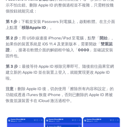
示不怕出錯。刪除 Apple ID 的整個過程並不複雜，只需輕按幾
個按鈕就能完成：
第 1 步：
下載並安裝 Passvers 到電腦上，啟動軟體。在主介面
上點選「
移除Apple ID
」。
第 2
步：
用 USB 線連接 iPhone/iPad 至電腦，點擊「
開始
」。
如果你的裝置系統是 iOS 11.4 及更新版本，需要開啟「
雙重認
證
」 ，接著在軟體介面的解鎖框中输入「
0000
」並確認安裝
固件包。
第 3 步：
最後等待 Apple ID 移除完畢即可。隨後前往蘋果官網
建立新的 Apple ID 並在裝置上登入，就能實現更改 Apple ID
啦。
注意：
刪除 Apple ID 後，切勿使用「擦除所有內容和設定」的
功能或透過 iTunes 恢復 iPhone，否則已刪除的 Apple ID 將被
恢復並讓裝置卡在 iCloud 激活過程中。