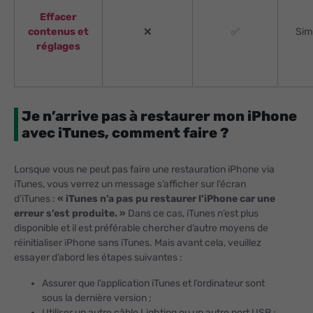
Effacer
contenus et
❌
✅
Sim
réglages
Je n’arrive pas à restaurer mon iPhone
avec iTunes, comment faire ?
Lorsque vous ne peut pas faire une restauration iPhone via
iTunes, vous verrez un message s’afficher sur l’écran
d’iTunes :
« iTunes n’a pas pu restaurer l’iPhone car une
erreur s’est produite. »
Dans ce cas, iTunes n’est plus
disponible et il est préférable chercher d’autre moyens de
réinitialiser iPhone sans iTunes. Mais avant cela, veuillez
essayer d’abord les étapes suivantes :
Assurer que l’application iTunes et l’ordinateur sont
sous la dernière version ;
Utiliser un autre câble Lighting ou un autre port USB ;