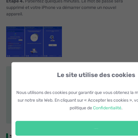
Étape 4.
Patientez quelques minutes. Le mot de passe sera
supprimé et votre iPhone va démarrer comme un nouvel
appareil.
Le site utilise des cookies
Lire aussi
iPhone est désactivé ? Comment faire ? (6
Nous utilisons des cookies pour garantir que vous obtenez la 
manières)
sur notre site Web. En cliquant sur « Accepter les cookies », 
Comment déverrouiller iPhone lorsque code
politique de
Confidentialité
.
d’accès est oublié ?
Accepter les cookies
3. Réinitialiser l’iPhone sans code sans