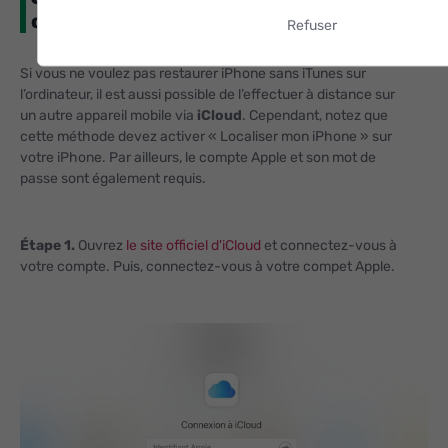
ordinateur avec iCloud
Refuser
Si vous ne voulez pas restaurer iPhone sans iTunes sur
l’ordinateur, il est aussi possible de l’effectuer à distance sur
un autre appareil mobile via
iCloud
. Cependant, notez que
cette méthode devez activer « Localiser mon iPhone » sur
votre iPhone. Par ailleurs, le compte Apple et son mot de
passe sont également requis.
Étape 1.
Ouvrez
le site officiel d'iCloud
et connectez-vous à
votre compte. Puis, connectez-vous à votre compet Apple.