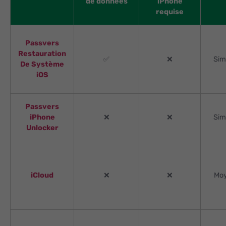
de données
iPhone
requise
Passvers
Restauration
✅
❌
Sim
De Système
iOS
Passvers
iPhone
❌
❌
Sim
Unlocker
iCloud
❌
❌
Mo