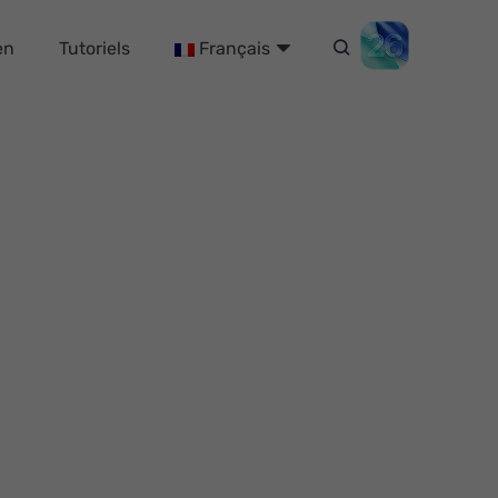
en
Tutoriels
Français
nt
ogiciels simples qui peuvent
et des services de qualités.
lients puissent prendre le temps de
 d’utilisation, la version d’essai
duit choisi. Pour éviter d'acheter
nde fortement aux clients