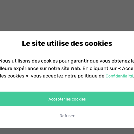
Le site utilise des cookies
Nous utilisons des cookies pour garantir que vous obtenez l
lleure expérience sur notre site Web. En cliquant sur « Acce
les cookies », vous acceptez notre politique de
Confidentialité
boursement de 30 jours, qui peut être obtenue selon les conditi
leurs services et produits. Comme FonePaw fournit aux clients un
Accepter les cookies
t remboursement ne sera approuvé que si la situation du client 
Refuser
boursement ne sera accepté si la période de garantie de remb
 si le client ne remplit aucune des conditions requises.