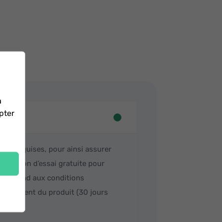
a
pter
.
ons requises, pour ainsi assurer
e version d’essai gratuite pour
correspond aux conditions
oursement du produit (30 jours