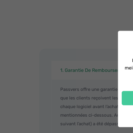
mei
1. Garantie De Remboursement
Passvers offre une garantie de rem
que les clients reçoivent les meil
chaque logiciel avant l’achat, tou
mentionnées ci-dessous. Aucun rem
suivant l’achat) a été dépassée, ou