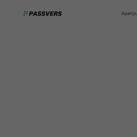
Aperç
P
Passvers met chaque client à la pr
résoudre les problèmes des apparei
Tous les logiciels Passvers fourni
décider s'ils achèteront ou non la 
offre suffisamment de services gra
le mauvais produit et pour être s
d'essayer le produit avant tout ac