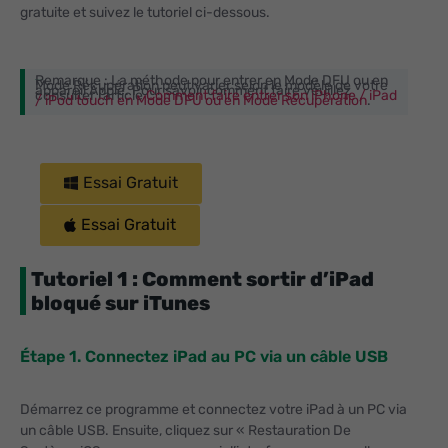
gratuite et suivez le tutoriel ci-dessous.
Remarque : La méthode pour entrer en Mode DFU ou en
Mode Récupération peut varier selon le modèle de votre
Remarque :
appareil Apple. Pour savoir comment faire veuillez
consulter l’article
Comment faire entrer son iPhone / iPad
/ iPod touch en Mode DFU ou en Mode Récupération
.
Essai Gratuit
Essai Gratuit
Tutoriel 1 : Comment sortir d’iPad
bloqué sur iTunes
Étape 1. Connectez iPad au PC via un câble USB
Démarrez ce programme et connectez votre iPad à un PC via
un câble USB. Ensuite, cliquez sur « Restauration De