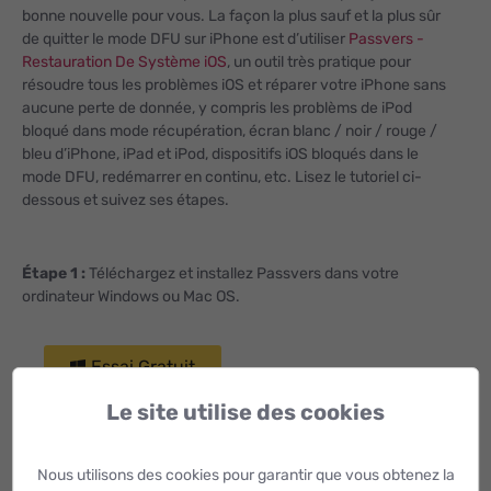
bonne nouvelle pour vous. La façon la plus sauf et la plus sûr
de quitter le mode DFU sur iPhone est d’utiliser
Passvers -
Restauration De Système iOS
, un outil très pratique pour
résoudre tous les problèmes iOS et réparer votre iPhone sans
aucune perte de donnée, y compris les problèms de iPod
bloqué dans mode récupération, écran blanc / noir / rouge /
bleu d’iPhone, iPad et iPod, dispositifs iOS bloqués dans le
mode DFU, redémarrer en continu, etc. Lisez le tutoriel ci-
dessous et suivez ses étapes.
Étape 1 :
Téléchargez et installez Passvers dans votre
ordinateur Windows ou Mac OS.
Essai Gratuit
Le site utilise des cookies
Essai Gratuit
Nous utilisons des cookies pour garantir que vous obtenez la
Étape 2 :
Connectez votre iPhone à l’ordinateur via un câble