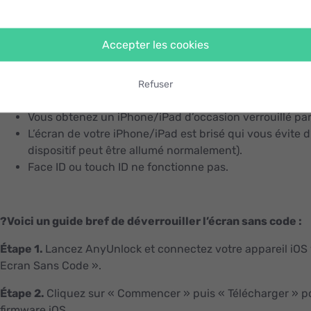
souci. La fonctionnalité « Déverrouiller Ecran Sans Code »
supprimer directement le code de verrouillage d’écran iPh
Accepter les cookies
?
Elle
fonctionne bien dans les circonstances suivantes :
Vous oubliez le code de l’écran.
Refuser
Votre iPhone/iPad est désactivé après plusieurs tentati
Vous obtenez un iPhone/iPad d’occasion verrouillé par
L’écran de votre iPhone/iPad est brisé qui vous évite d
dispositif peut être allumé normalement).
Face ID ou touch ID ne fonctionne pas.
?
Voici un guide bref de déverrouiller l’écran sans code :
Étape 1.
Lancez AnyUnlock et connectez votre appareil iOS v
Ecran Sans Code ».
Étape 2.
Cliquez sur « Commencer » puis « Télécharger » 
firmware iOS.