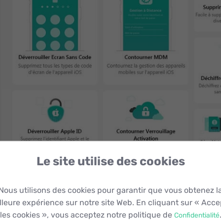
Le site utilise des cookies
Déverrouiller l’écran sans code
Nous utilisons des cookies pour garantir que vous obtenez l
lleure expérience sur notre site Web. En cliquant sur « Acce
Vous n’arrivez plus à accéder à votre iPhone à cause de l’ou
les cookies », vous acceptez notre politique de
Confidentialité