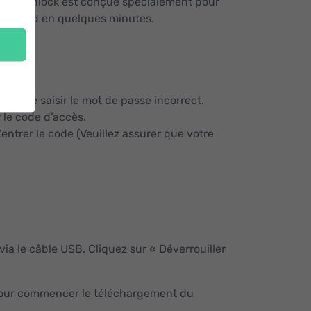
 d’AnyUnlock est conçue spécialement pour
one/iPad en quelques minutes.
ves de saisir le mot de passe incorrect.
 le code d’accès.
’entrer le code (Veuillez assurer que votre
ia le câble USB. Cliquez sur « Déverrouiller
pour commencer le téléchargement du