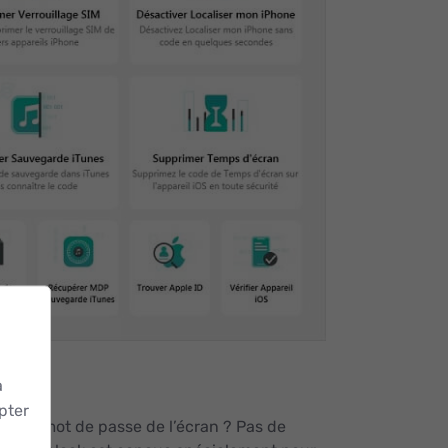
a
pter
bli du mot de passe de l’écran ? Pas de
.