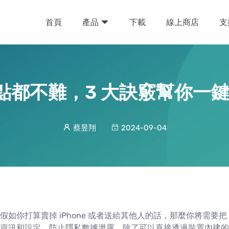
首頁
下載
線上商店
支
產品
置一點都不難，3 大訣竅幫你
蔡昱翔
2024-09-04
假如你打算賣掉 iPhone 或者送給其他人的話，那麼你將需要把 
資訊和設定，防止隱私數據泄露。除了可以直接透過裝置內建的