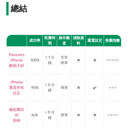
總結
耗費時
操作難
清除資
成功率
重置設定
推薦指數
間
度
料
Passvers
< 1 分
非常
iPhone
100%
❌
❌
⭐⭐⭐⭐⭐
鐘
簡單
解鎖大師
iPhone
< 5 分
重置所有
90%
簡單
❌
✔️
⭐⭐⭐
鐘
設定
鑰匙圈找
< 5 分
回
N/A
簡單
❌
❌
⭐⭐⭐⭐
鐘
密碼