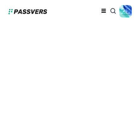
iTunes 備份密碼忘記很
苦惱？4 招教你快速破解
拯救 iPhone 備份
蔡昱翔
2023-08-08