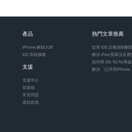
產品
熱門文章推薦
iPhone 解鎖大師
從舊 iOS 設備強制刪除 
iOS 系統修復
解決 iPad 螢幕沒反
如何將 iOS 15/16
支援
解決「已停用iPhone，
支援中心
部落格
常見問題
退款政策