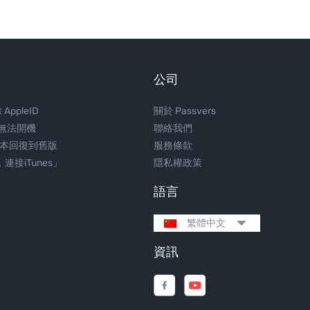
公司
AppleID
關於 Passvers
應無法開機
聯絡我們
 降版本回復到舊版
服務條款
連接iTunes」
隱私權政策
語言
繁體中文
資訊