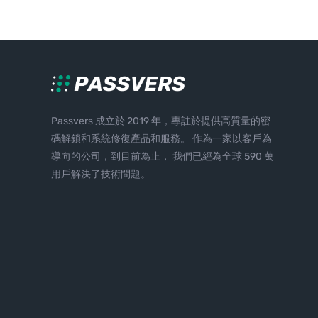
Passvers 成立於 2019 年，專註於提供高質量的密
碼解鎖和系統修復產品和服務。 作為一家以客戶為
導向的公司，到目前為止， 我們已經為全球 590 萬
用戶解決了技術問題。