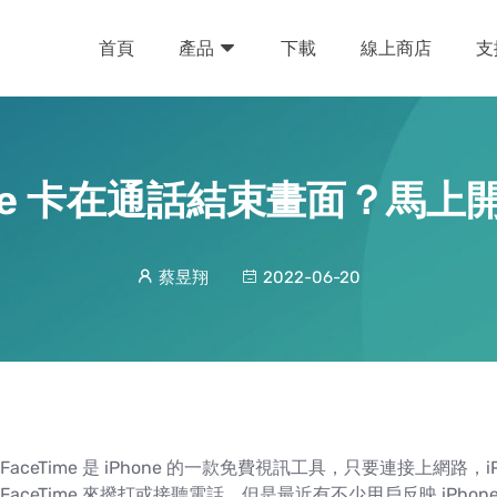
首頁
下載
線上商店
支
產品
ime 卡在通話結束畫面？馬
蔡昱翔
2022-06-20
FaceTime 是 iPhone 的一款免費視訊工具，只要連接上網路，iPh
FaceTime 來撥打或接聽電話。但是最近有不少用戶反映 iP