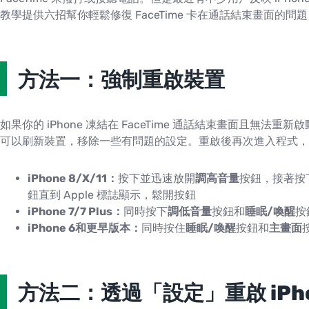
教學提供六招幫你輕鬆修復 FaceTime 卡在通話結束畫面的
方法一：強制重啟裝置
如果你的 iPhone 凍結在 FaceTime 通話結束畫面且無
可以刷新裝置，移除一些有問題的設定。重啟後再次進入程式，
iPhone 8/X/11：
按下並迅速放開
調高音量
按鈕，接著按
鈕直到 Apple 標誌顯示，鬆開按鈕
iPhone 7/7 Plus：
同時按下
調低音量
按鈕和
睡眠/喚醒
按
iPhone 6和更早版本：
同時按住
睡眠/喚醒
按鈕和
主畫面
方法二：透過「設定」重啟 iPh