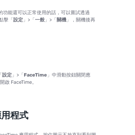
，但其他的功能還可以正常使用的話，可以嘗試透過
。點擊「
設定
」>「
一般
」>「
關機
」，關機後再
「
設定
」>「
FaceTime
」中滑動按鈕關閉應
FaceTime。
 應用程式
FaceTime 應用程式，按住圖示不放直到看到圖