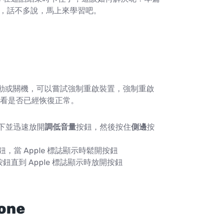
問題，話不多說，馬上來學習吧。
法重新啟動或關機，可以嘗試強制重啟裝置，強制重啟
看是否已經恢復正常。
下並迅速放開
調低音量
按鈕，然後按住
側邊
按
鈕，當 Apple 標誌顯示時鬆開按鈕
按鈕直到 Apple 標誌顯示時放開按鈕
one