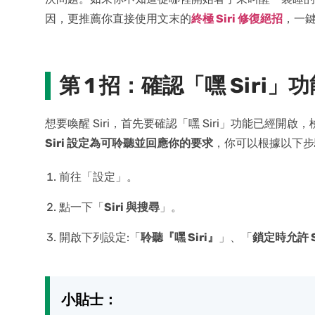
因，更推薦你直接使用文末的
終極 Siri 修復絕招
，一鍵
第 1 招：確認「嘿 Siri」
想要喚醒 Siri，首先要確認「嘿 Siri」功能已經開啟，檢視 i
Siri 設定為可聆聽並回應你的要求
，你可以根據以下步
前往「設定」。
點一下「
Siri 與搜尋
」。
開啟下列設定:「
聆聽『嘿 Siri』
」、「
鎖定時允許 Si
小貼士：