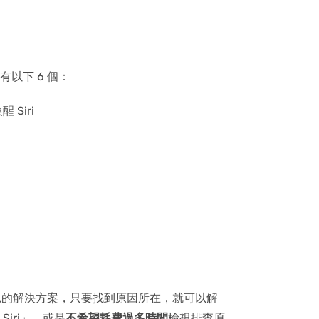
因
有以下 6 個：
 Siri
個常見的解決方案，只要找到原因所在，就可以解
iri」，或是
不希望耗費過多時間
檢視排查原