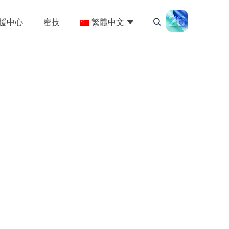
援中心
密技
繁體中文
装睡」的 Siri！