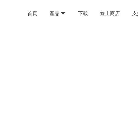
首頁
下載
線上商店
支
產品
不出來？7 大高能妙招幫你叫醒「
蔡昱翔
2024-09-05